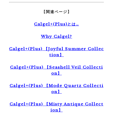
【関連ページ】
Calgel+(Plus)とは…
Why Calgel?
Calgel+(Plus) 【Joyful Summer Collec
tion】
Calgel+(Plus) 【Seashell Veil Collecti
on】
Calgel+(Plus) 【Mode Quartz Collecti
on】
Calgel+(Plus) 【Misty Antique Collect
ion】