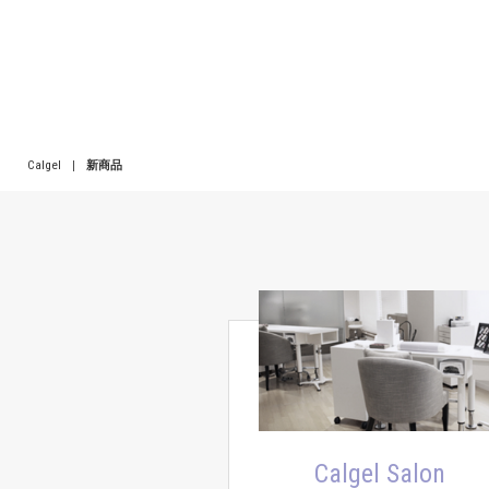
Calgel
|
新商品
Calgel Salon