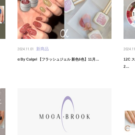
新商品
2024.11.01
2024.11
α By Calgel 【フラッシュジェル 新色6色】11月…
12C
2…