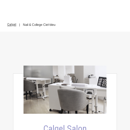
Calgel
|
Nail & College Ciel-bleu
Calgel Salon