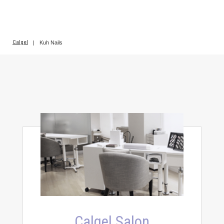
Calgel
|
Kuh Nails
Calgel Salon