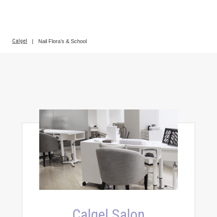
Calgel
|
Nail Flora’s & School
Calgel Salon