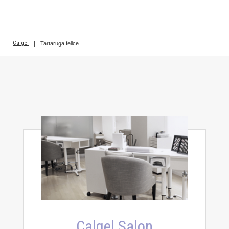
Calgel
|
Tartaruga felice
Calgel Salon